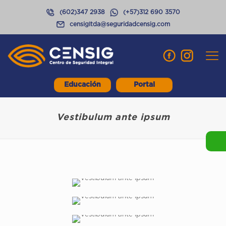
(602)347 2938
(+57)312 690 3570
censigltda@seguridadcensig.com
Educación
Portal
Vestibulum ante ipsum